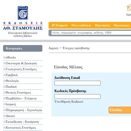
Αρχ
Η Εταιρεία
Νέες εκδόσεις
Προτάσεις
Προσφορές
Ηλεκτρονικό βιβλιοπωλείο
εκδόσεις βιβλίων
>
Αρχική
Έλεγχος πρόσβασης
Κατηγορίες
eBooks
Οικονομία & Διοίκηση
Είσοδος Μέλους
Γεωτεχνικές Επιστήμες
Εφηβικά
Διεύθυνση Email
Θεολογία
Παιδικά
Κωδικός Πρόσβασης
Θετικές Επιστήμες
Περιβάλλον - Ενέργεια
Υπενθύμιση Κωδικού
Ιατρική
Είσοδος
Πληροφορική - Τεχνολογία
Δίκαιο
Εκπαίδευση - Κατάρτιση
Κοινωνικές Επιστήμες