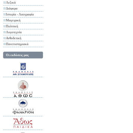
Λεξικά
Διάφορα
Ιστορία - Λαογραφία
Μαγειρική
Πολιτική
Λογοτεχνία
Ανθοδετική
Πανεπιστημιακά
Οι εκδόσεις μας