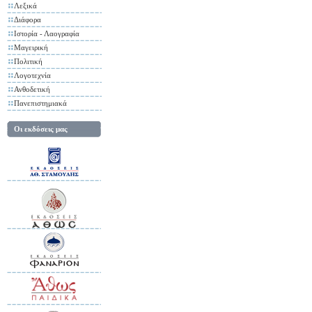
Λεξικά
Διάφορα
Ιστορία - Λαογραφία
Μαγειρική
Πολιτική
Λογοτεχνία
Ανθοδετική
Πανεπιστημιακά
Οι εκδόσεις μας