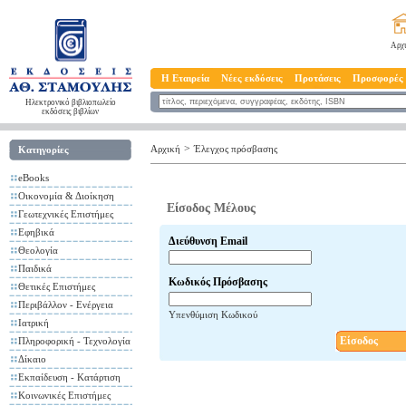
Αρχ
Η Εταιρεία
Νέες εκδόσεις
Προτάσεις
Προσφορές
Ηλεκτρονικό βιβλιοπωλείο
εκδόσεις βιβλίων
>
Αρχική
Έλεγχος πρόσβασης
Κατηγορίες
eBooks
Οικονομία & Διοίκηση
Είσοδος Μέλους
Γεωτεχνικές Επιστήμες
Εφηβικά
Διεύθυνση Email
Θεολογία
Παιδικά
Κωδικός Πρόσβασης
Θετικές Επιστήμες
Περιβάλλον - Ενέργεια
Υπενθύμιση Κωδικού
Ιατρική
Είσοδος
Πληροφορική - Τεχνολογία
Δίκαιο
Εκπαίδευση - Κατάρτιση
Κοινωνικές Επιστήμες