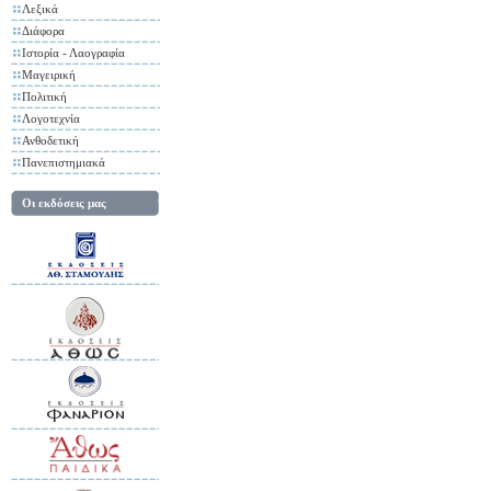
Λεξικά
Διάφορα
Ιστορία - Λαογραφία
Μαγειρική
Πολιτική
Λογοτεχνία
Ανθοδετική
Πανεπιστημιακά
Οι εκδόσεις μας