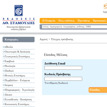
Αρχ
Η Εταιρεία
Νέες εκδόσεις
Προτάσεις
Προσφορές
Ηλεκτρονικό βιβλιοπωλείο
εκδόσεις βιβλίων
>
Αρχική
Έλεγχος πρόσβασης
Κατηγορίες
eBooks
Οικονομία & Διοίκηση
Είσοδος Μέλους
Γεωτεχνικές Επιστήμες
Εφηβικά
Διεύθυνση Email
Θεολογία
Παιδικά
Κωδικός Πρόσβασης
Θετικές Επιστήμες
Περιβάλλον - Ενέργεια
Υπενθύμιση Κωδικού
Ιατρική
Είσοδος
Πληροφορική - Τεχνολογία
Δίκαιο
Εκπαίδευση - Κατάρτιση
Κοινωνικές Επιστήμες