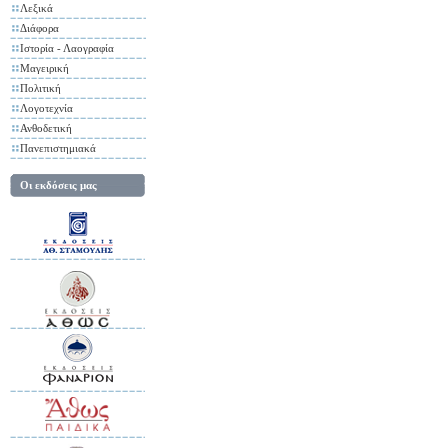
Λεξικά
Διάφορα
Ιστορία - Λαογραφία
Μαγειρική
Πολιτική
Λογοτεχνία
Ανθοδετική
Πανεπιστημιακά
Οι εκδόσεις μας