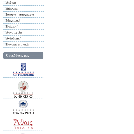
Λεξικά
Διάφορα
Ιστορία - Λαογραφία
Μαγειρική
Πολιτική
Λογοτεχνία
Ανθοδετική
Πανεπιστημιακά
Οι εκδόσεις μας