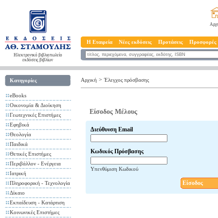
Αρχ
Η Εταιρεία
Νέες εκδόσεις
Προτάσεις
Προσφορές
Ηλεκτρονικό βιβλιοπωλείο
εκδόσεις βιβλίων
>
Αρχική
Έλεγχος πρόσβασης
Κατηγορίες
eBooks
Οικονομία & Διοίκηση
Είσοδος Μέλους
Γεωτεχνικές Επιστήμες
Εφηβικά
Διεύθυνση Email
Θεολογία
Παιδικά
Κωδικός Πρόσβασης
Θετικές Επιστήμες
Περιβάλλον - Ενέργεια
Υπενθύμιση Κωδικού
Ιατρική
Είσοδος
Πληροφορική - Τεχνολογία
Δίκαιο
Εκπαίδευση - Κατάρτιση
Κοινωνικές Επιστήμες