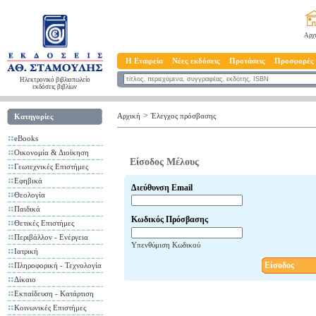
Αρχ
Η Εταιρεία
Νέες εκδόσεις
Προτάσεις
Προσφορές
Ηλεκτρονικό βιβλιοπωλείο
εκδόσεις βιβλίων
>
Αρχική
Έλεγχος πρόσβασης
Κατηγορίες
eBooks
Οικονομία & Διοίκηση
Είσοδος Μέλους
Γεωτεχνικές Επιστήμες
Εφηβικά
Διεύθυνση Email
Θεολογία
Παιδικά
Κωδικός Πρόσβασης
Θετικές Επιστήμες
Περιβάλλον - Ενέργεια
Υπενθύμιση Κωδικού
Ιατρική
Είσοδος
Πληροφορική - Τεχνολογία
Δίκαιο
Εκπαίδευση - Κατάρτιση
Κοινωνικές Επιστήμες