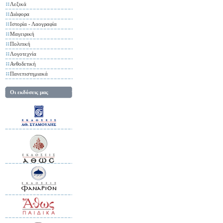
Λεξικά
Διάφορα
Ιστορία - Λαογραφία
Μαγειρική
Πολιτική
Λογοτεχνία
Ανθοδετική
Πανεπιστημιακά
Οι εκδόσεις μας