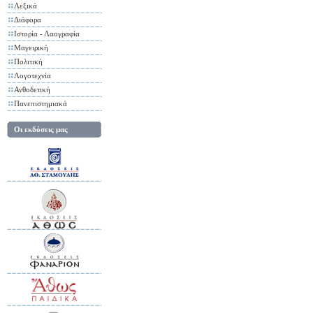
Λεξικά
Διάφορα
Ιστορία - Λαογραφία
Μαγειρική
Πολιτική
Λογοτεχνία
Ανθοδετική
Πανεπιστημιακά
Οι εκδόσεις μας