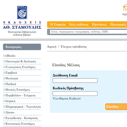
Αρχ
Η Εταιρεία
Νέες εκδόσεις
Προτάσεις
Προσφορές
Ηλεκτρονικό βιβλιοπωλείο
εκδόσεις βιβλίων
>
Αρχική
Έλεγχος πρόσβασης
Κατηγορίες
eBooks
Οικονομία & Διοίκηση
Είσοδος Μέλους
Γεωτεχνικές Επιστήμες
Εφηβικά
Διεύθυνση Email
Θεολογία
Παιδικά
Κωδικός Πρόσβασης
Θετικές Επιστήμες
Περιβάλλον - Ενέργεια
Υπενθύμιση Κωδικού
Ιατρική
Είσοδος
Πληροφορική - Τεχνολογία
Δίκαιο
Εκπαίδευση - Κατάρτιση
Κοινωνικές Επιστήμες