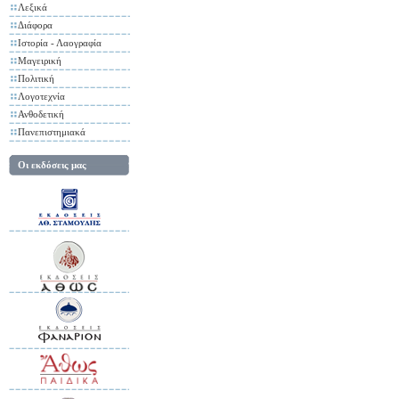
Λεξικά
Διάφορα
Ιστορία - Λαογραφία
Μαγειρική
Πολιτική
Λογοτεχνία
Ανθοδετική
Πανεπιστημιακά
Οι εκδόσεις μας