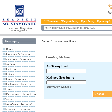
Αρχ
Η Εταιρεία
Νέες εκδόσεις
Προτάσεις
Προσφορές
Ηλεκτρονικό βιβλιοπωλείο
εκδόσεις βιβλίων
>
Αρχική
Έλεγχος πρόσβασης
Κατηγορίες
eBooks
Οικονομία & Διοίκηση
Είσοδος Μέλους
Γεωτεχνικές Επιστήμες
Εφηβικά
Διεύθυνση Email
Θεολογία
Παιδικά
Κωδικός Πρόσβασης
Θετικές Επιστήμες
Περιβάλλον - Ενέργεια
Υπενθύμιση Κωδικού
Ιατρική
Είσοδος
Πληροφορική - Τεχνολογία
Δίκαιο
Εκπαίδευση - Κατάρτιση
Κοινωνικές Επιστήμες