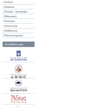
Λεξικά
Διάφορα
Ιστορία - Λαογραφία
Μαγειρική
Πολιτική
Λογοτεχνία
Ανθοδετική
Πανεπιστημιακά
Οι εκδόσεις μας