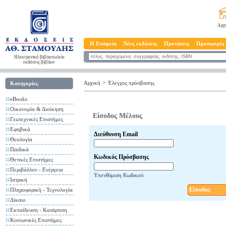
Αρχ
Η Εταιρεία
Νέες εκδόσεις
Προτάσεις
Προσφορές
Ηλεκτρονικό βιβλιοπωλείο
εκδόσεις βιβλίων
>
Αρχική
Έλεγχος πρόσβασης
Κατηγορίες
eBooks
Οικονομία & Διοίκηση
Είσοδος Μέλους
Γεωτεχνικές Επιστήμες
Εφηβικά
Διεύθυνση Email
Θεολογία
Παιδικά
Κωδικός Πρόσβασης
Θετικές Επιστήμες
Περιβάλλον - Ενέργεια
Υπενθύμιση Κωδικού
Ιατρική
Είσοδος
Πληροφορική - Τεχνολογία
Δίκαιο
Εκπαίδευση - Κατάρτιση
Κοινωνικές Επιστήμες