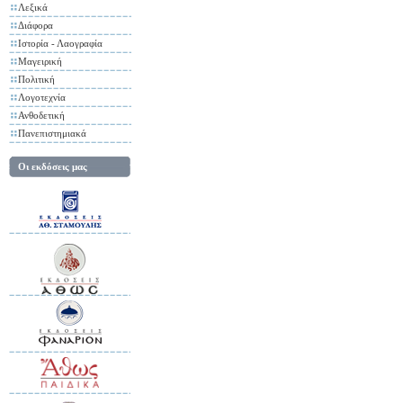
Λεξικά
Διάφορα
Ιστορία - Λαογραφία
Μαγειρική
Πολιτική
Λογοτεχνία
Ανθοδετική
Πανεπιστημιακά
Οι εκδόσεις μας