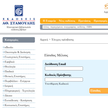
Αρχ
Η Εταιρεία
Νέες εκδόσεις
Προτάσεις
Προσφορές
Ηλεκτρονικό βιβλιοπωλείο
εκδόσεις βιβλίων
>
Αρχική
Έλεγχος πρόσβασης
Κατηγορίες
eBooks
Οικονομία & Διοίκηση
Είσοδος Μέλους
Γεωτεχνικές Επιστήμες
Εφηβικά
Διεύθυνση Email
Θεολογία
Παιδικά
Κωδικός Πρόσβασης
Θετικές Επιστήμες
Περιβάλλον - Ενέργεια
Υπενθύμιση Κωδικού
Ιατρική
Είσοδος
Πληροφορική - Τεχνολογία
Δίκαιο
Εκπαίδευση - Κατάρτιση
Κοινωνικές Επιστήμες