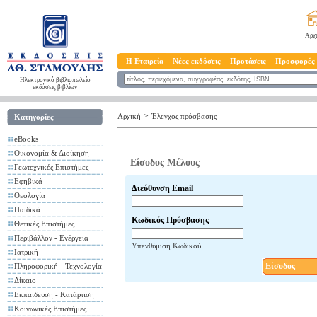
Αρχ
Η Εταιρεία
Νέες εκδόσεις
Προτάσεις
Προσφορές
Ηλεκτρονικό βιβλιοπωλείο
εκδόσεις βιβλίων
>
Αρχική
Έλεγχος πρόσβασης
Κατηγορίες
eBooks
Οικονομία & Διοίκηση
Είσοδος Μέλους
Γεωτεχνικές Επιστήμες
Εφηβικά
Διεύθυνση Email
Θεολογία
Παιδικά
Κωδικός Πρόσβασης
Θετικές Επιστήμες
Περιβάλλον - Ενέργεια
Υπενθύμιση Κωδικού
Ιατρική
Είσοδος
Πληροφορική - Τεχνολογία
Δίκαιο
Εκπαίδευση - Κατάρτιση
Κοινωνικές Επιστήμες