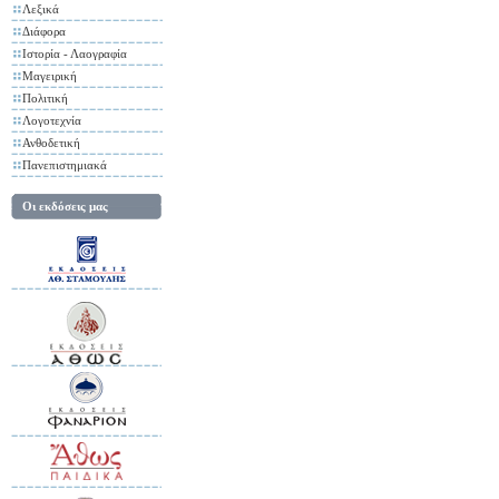
Λεξικά
Διάφορα
Ιστορία - Λαογραφία
Μαγειρική
Πολιτική
Λογοτεχνία
Ανθοδετική
Πανεπιστημιακά
Οι εκδόσεις μας