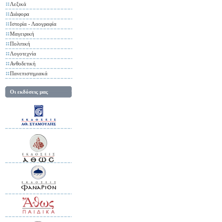
Λεξικά
Διάφορα
Ιστορία - Λαογραφία
Μαγειρική
Πολιτική
Λογοτεχνία
Ανθοδετική
Πανεπιστημιακά
Οι εκδόσεις μας