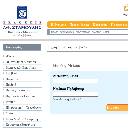
Αρχ
Η Εταιρεία
Νέες εκδόσεις
Προτάσεις
Προσφορές
Ηλεκτρονικό βιβλιοπωλείο
εκδόσεις βιβλίων
>
Αρχική
Έλεγχος πρόσβασης
Κατηγορίες
eBooks
Οικονομία & Διοίκηση
Είσοδος Μέλους
Γεωτεχνικές Επιστήμες
Εφηβικά
Διεύθυνση Email
Θεολογία
Παιδικά
Κωδικός Πρόσβασης
Θετικές Επιστήμες
Περιβάλλον - Ενέργεια
Υπενθύμιση Κωδικού
Ιατρική
Είσοδος
Πληροφορική - Τεχνολογία
Δίκαιο
Εκπαίδευση - Κατάρτιση
Κοινωνικές Επιστήμες