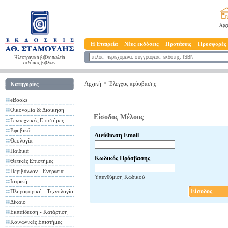
Αρχ
Η Εταιρεία
Νέες εκδόσεις
Προτάσεις
Προσφορές
Ηλεκτρονικό βιβλιοπωλείο
εκδόσεις βιβλίων
>
Αρχική
Έλεγχος πρόσβασης
Κατηγορίες
eBooks
Οικονομία & Διοίκηση
Είσοδος Μέλους
Γεωτεχνικές Επιστήμες
Εφηβικά
Διεύθυνση Email
Θεολογία
Παιδικά
Κωδικός Πρόσβασης
Θετικές Επιστήμες
Περιβάλλον - Ενέργεια
Υπενθύμιση Κωδικού
Ιατρική
Είσοδος
Πληροφορική - Τεχνολογία
Δίκαιο
Εκπαίδευση - Κατάρτιση
Κοινωνικές Επιστήμες