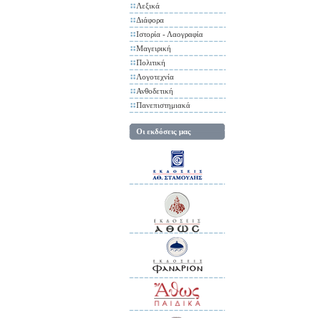
Λεξικά
Διάφορα
Ιστορία - Λαογραφία
Μαγειρική
Πολιτική
Λογοτεχνία
Ανθοδετική
Πανεπιστημιακά
Οι εκδόσεις μας