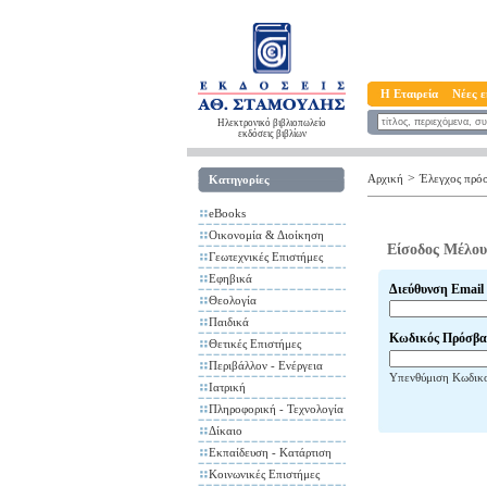
Η Εταιρεία
Νέες ε
Ηλεκτρονικό βιβλιοπωλείο
εκδόσεις βιβλίων
>
Αρχική
Έλεγχος πρό
Κατηγορίες
eBooks
Οικονομία & Διοίκηση
Είσοδος Μέλου
Γεωτεχνικές Επιστήμες
Εφηβικά
Διεύθυνση Email
Θεολογία
Παιδικά
Κωδικός Πρόσβα
Θετικές Επιστήμες
Περιβάλλον - Ενέργεια
Υπενθύμιση Κωδικ
Ιατρική
Πληροφορική - Τεχνολογία
Δίκαιο
Εκπαίδευση - Κατάρτιση
Κοινωνικές Επιστήμες