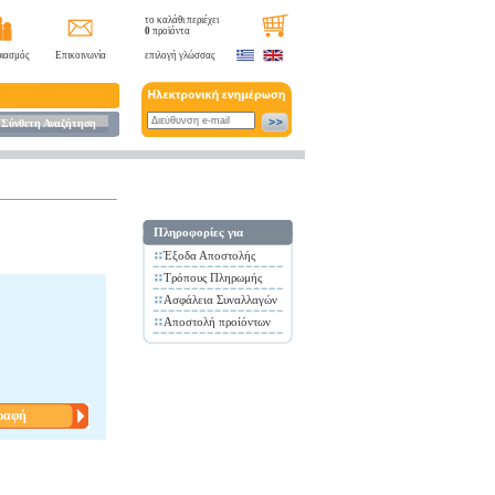
το καλάθι περιέχει
0
προϊόντα
ιασμός
Επικοινωνία
επιλογή γλώσσας
Σύνθετη Αναζήτηση
Πληροφορίες για
Έξοδα Αποστολής
Τρόπους Πληρωμής
Ασφάλεια Συναλλαγών
Αποστολή προίόντων
ραφή