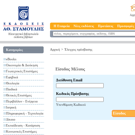
Αρχ
Η Εταιρεία
Νέες εκδόσεις
Προτάσεις
Προσφορές
Ηλεκτρονικό βιβλιοπωλείο
εκδόσεις βιβλίων
>
Αρχική
Έλεγχος πρόσβασης
Κατηγορίες
eBooks
Οικονομία & Διοίκηση
Είσοδος Μέλους
Γεωτεχνικές Επιστήμες
Εφηβικά
Διεύθυνση Email
Θεολογία
Παιδικά
Κωδικός Πρόσβασης
Θετικές Επιστήμες
Περιβάλλον - Ενέργεια
Υπενθύμιση Κωδικού
Ιατρική
Είσοδος
Πληροφορική - Τεχνολογία
Δίκαιο
Εκπαίδευση - Κατάρτιση
Κοινωνικές Επιστήμες