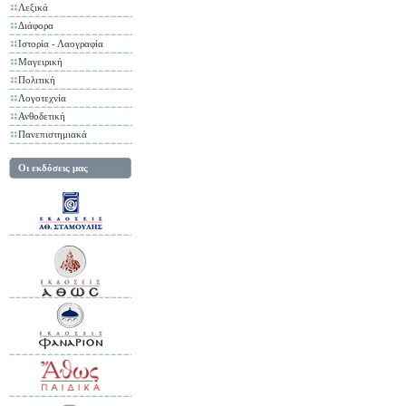
Λεξικά
Διάφορα
Ιστορία - Λαογραφία
Μαγειρική
Πολιτική
Λογοτεχνία
Ανθοδετική
Πανεπιστημιακά
Οι εκδόσεις μας