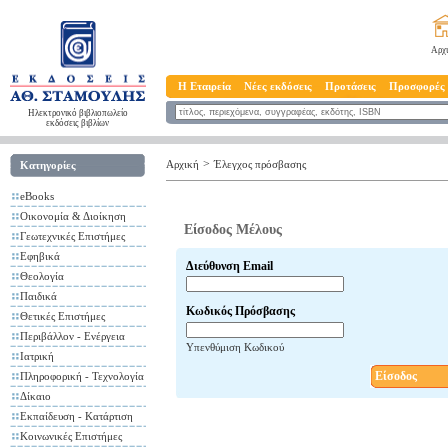
Αρχ
Η Εταιρεία
Νέες εκδόσεις
Προτάσεις
Προσφορές
Ηλεκτρονικό βιβλιοπωλείο
εκδόσεις βιβλίων
>
Αρχική
Έλεγχος πρόσβασης
Κατηγορίες
eBooks
Οικονομία & Διοίκηση
Είσοδος Μέλους
Γεωτεχνικές Επιστήμες
Εφηβικά
Διεύθυνση Email
Θεολογία
Παιδικά
Κωδικός Πρόσβασης
Θετικές Επιστήμες
Περιβάλλον - Ενέργεια
Υπενθύμιση Κωδικού
Ιατρική
Είσοδος
Πληροφορική - Τεχνολογία
Δίκαιο
Εκπαίδευση - Κατάρτιση
Κοινωνικές Επιστήμες