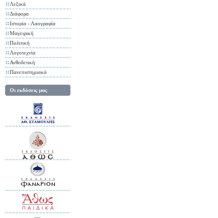
Λεξικά
Διάφορα
Ιστορία - Λαογραφία
Μαγειρική
Πολιτική
Λογοτεχνία
Ανθοδετική
Πανεπιστημιακά
Οι εκδόσεις μας