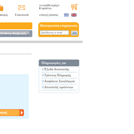
το καλάθι περιέχει
0
προϊόντα
ιασμός
Επικοινωνία
επιλογή γλώσσας
Σύνθετη Αναζήτηση
Πληροφορίες για
Έξοδα Αποστολής
Τρόπους Πληρωμής
Ασφάλεια Συναλλαγών
Αποστολή προίόντων
ραφή