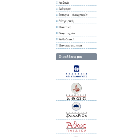
Λεξικά
Διάφορα
Ιστορία - Λαογραφία
Μαγειρική
Πολιτική
Λογοτεχνία
Ανθοδετική
Πανεπιστημιακά
Οι εκδόσεις μας