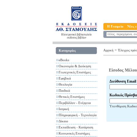
Η Εταιρεία
Νέες ε
Ηλεκτρονικό βιβλιοπωλείο
εκδόσεις βιβλίων
>
Αρχική
Έλεγχος πρό
Κατηγορίες
eBooks
Οικονομία & Διοίκηση
Είσοδος Μέλου
Γεωτεχνικές Επιστήμες
Εφηβικά
Διεύθυνση Email
Θεολογία
Παιδικά
Κωδικός Πρόσβα
Θετικές Επιστήμες
Περιβάλλον - Ενέργεια
Υπενθύμιση Κωδικ
Ιατρική
Πληροφορική - Τεχνολογία
Δίκαιο
Εκπαίδευση - Κατάρτιση
Κοινωνικές Επιστήμες