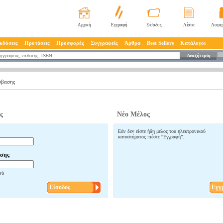
Αρχική
Εγγραφή
Είσοδος
Λίστα
Λογαρ
κδόσεις
Προτάσεις
Προσφορές
Συγγραφείς
Άρθρα
Best Sellers
Κατάλογοι
Αναζήτηση
σβασης
ς
Νέο Μέλος
Εάν δεν είστε ήδη μέλος του ηλεκτρονικού
καταστήματος πιέστε “Εγγραφή”.
σης
ού
Είσοδος
Εγγ