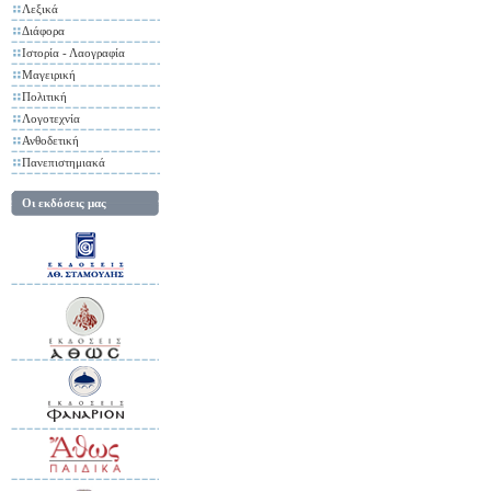
Λεξικά
Διάφορα
Ιστορία - Λαογραφία
Μαγειρική
Πολιτική
Λογοτεχνία
Ανθοδετική
Πανεπιστημιακά
Οι εκδόσεις μας