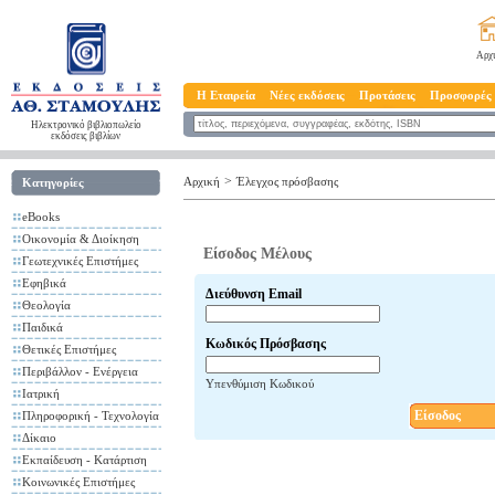
Αρχ
Η Εταιρεία
Νέες εκδόσεις
Προτάσεις
Προσφορές
Ηλεκτρονικό βιβλιοπωλείο
εκδόσεις βιβλίων
>
Αρχική
Έλεγχος πρόσβασης
Κατηγορίες
eBooks
Οικονομία & Διοίκηση
Είσοδος Μέλους
Γεωτεχνικές Επιστήμες
Εφηβικά
Διεύθυνση Email
Θεολογία
Παιδικά
Κωδικός Πρόσβασης
Θετικές Επιστήμες
Περιβάλλον - Ενέργεια
Υπενθύμιση Κωδικού
Ιατρική
Είσοδος
Πληροφορική - Τεχνολογία
Δίκαιο
Εκπαίδευση - Κατάρτιση
Κοινωνικές Επιστήμες