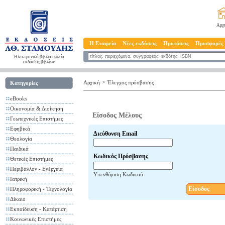
Αρχ
Η Εταιρεία
Νέες εκδόσεις
Προτάσεις
Προσφορές
Ηλεκτρονικό βιβλιοπωλείο
εκδόσεις βιβλίων
>
Αρχική
Έλεγχος πρόσβασης
Κατηγορίες
eBooks
Οικονομία & Διοίκηση
Είσοδος Μέλους
Γεωτεχνικές Επιστήμες
Εφηβικά
Διεύθυνση Email
Θεολογία
Παιδικά
Κωδικός Πρόσβασης
Θετικές Επιστήμες
Περιβάλλον - Ενέργεια
Υπενθύμιση Κωδικού
Ιατρική
Είσοδος
Πληροφορική - Τεχνολογία
Δίκαιο
Εκπαίδευση - Κατάρτιση
Κοινωνικές Επιστήμες