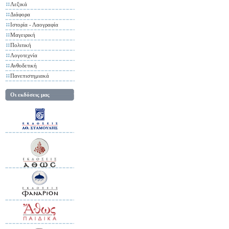
Λεξικά
Διάφορα
Ιστορία - Λαογραφία
Μαγειρική
Πολιτική
Λογοτεχνία
Ανθοδετική
Πανεπιστημιακά
Οι εκδόσεις μας