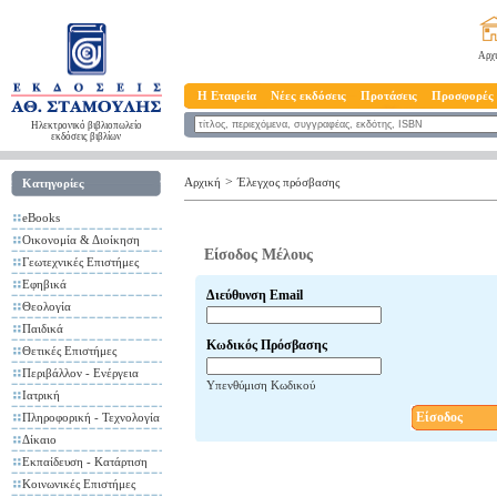
Αρχ
Η Εταιρεία
Νέες εκδόσεις
Προτάσεις
Προσφορές
Ηλεκτρονικό βιβλιοπωλείο
εκδόσεις βιβλίων
>
Αρχική
Έλεγχος πρόσβασης
Κατηγορίες
eBooks
Οικονομία & Διοίκηση
Είσοδος Μέλους
Γεωτεχνικές Επιστήμες
Εφηβικά
Διεύθυνση Email
Θεολογία
Παιδικά
Κωδικός Πρόσβασης
Θετικές Επιστήμες
Περιβάλλον - Ενέργεια
Υπενθύμιση Κωδικού
Ιατρική
Είσοδος
Πληροφορική - Τεχνολογία
Δίκαιο
Εκπαίδευση - Κατάρτιση
Κοινωνικές Επιστήμες