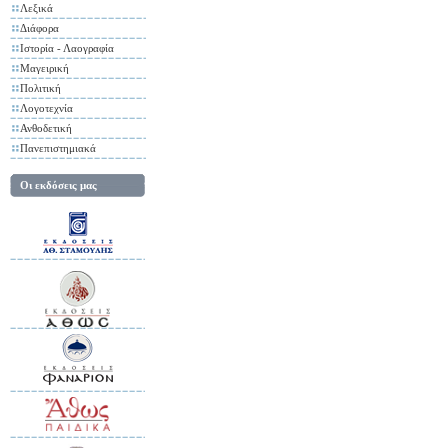
Λεξικά
Διάφορα
Ιστορία - Λαογραφία
Μαγειρική
Πολιτική
Λογοτεχνία
Ανθοδετική
Πανεπιστημιακά
Οι εκδόσεις μας