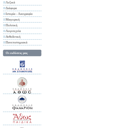
Λεξικά
Διάφορα
Ιστορία - Λαογραφία
Μαγειρική
Πολιτική
Λογοτεχνία
Ανθοδετική
Πανεπιστημιακά
Οι εκδόσεις μας