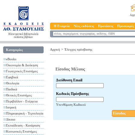
Αρχ
Η Εταιρεία
Νέες εκδόσεις
Προτάσεις
Προσφορές
Ηλεκτρονικό βιβλιοπωλείο
εκδόσεις βιβλίων
>
Αρχική
Έλεγχος πρόσβασης
Κατηγορίες
eBooks
Οικονομία & Διοίκηση
Είσοδος Μέλους
Γεωτεχνικές Επιστήμες
Εφηβικά
Διεύθυνση Email
Θεολογία
Παιδικά
Κωδικός Πρόσβασης
Θετικές Επιστήμες
Περιβάλλον - Ενέργεια
Υπενθύμιση Κωδικού
Ιατρική
Είσοδος
Πληροφορική - Τεχνολογία
Δίκαιο
Εκπαίδευση - Κατάρτιση
Κοινωνικές Επιστήμες