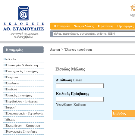
Αρχ
Η Εταιρεία
Νέες εκδόσεις
Προτάσεις
Προσφορές
Ηλεκτρονικό βιβλιοπωλείο
εκδόσεις βιβλίων
>
Αρχική
Έλεγχος πρόσβασης
Κατηγορίες
eBooks
Οικονομία & Διοίκηση
Είσοδος Μέλους
Γεωτεχνικές Επιστήμες
Εφηβικά
Διεύθυνση Email
Θεολογία
Παιδικά
Κωδικός Πρόσβασης
Θετικές Επιστήμες
Περιβάλλον - Ενέργεια
Υπενθύμιση Κωδικού
Ιατρική
Είσοδος
Πληροφορική - Τεχνολογία
Δίκαιο
Εκπαίδευση - Κατάρτιση
Κοινωνικές Επιστήμες