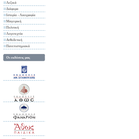
Λεξικά
Διάφορα
Ιστορία - Λαογραφία
Μαγειρική
Πολιτική
Λογοτεχνία
Ανθοδετική
Πανεπιστημιακά
Οι εκδόσεις μας