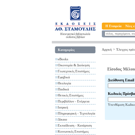
Η Εταιρεία
Νέες ε
Ηλεκτρονικό βιβλιοπωλείο
εκδόσεις βιβλίων
>
Αρχική
Έλεγχος πρό
Κατηγορίες
eBooks
Οικονομία & Διοίκηση
Είσοδος Μέλου
Γεωτεχνικές Επιστήμες
Εφηβικά
Διεύθυνση Email
Θεολογία
Παιδικά
Κωδικός Πρόσβα
Θετικές Επιστήμες
Περιβάλλον - Ενέργεια
Υπενθύμιση Κωδικ
Ιατρική
Πληροφορική - Τεχνολογία
Δίκαιο
Εκπαίδευση - Κατάρτιση
Κοινωνικές Επιστήμες