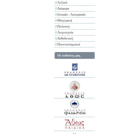
Λεξικά
Διάφορα
Ιστορία - Λαογραφία
Μαγειρική
Πολιτική
Λογοτεχνία
Ανθοδετική
Πανεπιστημιακά
Οι εκδόσεις μας