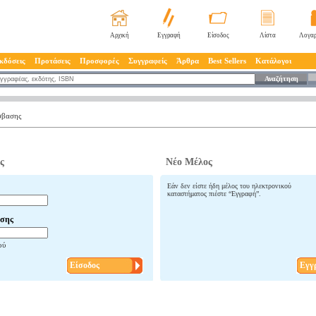
Αρχική
Εγγραφή
Είσοδος
Λίστα
Λογαρ
κδόσεις
Προτάσεις
Προσφορές
Συγγραφείς
Άρθρα
Best Sellers
Κατάλογοι
Αναζήτηση
σβασης
ς
Νέο Μέλος
Εάν δεν είστε ήδη μέλος του ηλεκτρονικού
καταστήματος πιέστε “Εγγραφή”.
σης
ού
Είσοδος
Εγγ