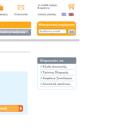
το καλάθι περιέχει
0
προϊόντα
ιασμός
Επικοινωνία
επιλογή γλώσσας
Σύνθετη Αναζήτηση
Πληροφορίες για
Έξοδα Αποστολής
Τρόπους Πληρωμής
Ασφάλεια Συναλλαγών
Αποστολή προίόντων
ραφή