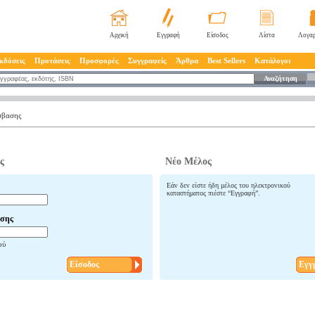
Αρχική
Εγγραφή
Είσοδος
Λίστα
Λογαρ
κδόσεις
Προτάσεις
Προσφορές
Συγγραφείς
Άρθρα
Best Sellers
Κατάλογοι
Αναζήτηση
σβασης
ς
Νέο Μέλος
Εάν δεν είστε ήδη μέλος του ηλεκτρονικού
καταστήματος πιέστε “Εγγραφή”.
σης
ού
Είσοδος
Εγγ