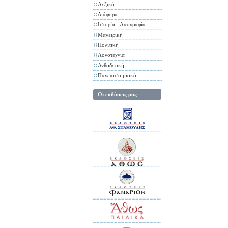
Λεξικά
Διάφορα
Ιστορία - Λαογραφία
Μαγειρική
Πολιτική
Λογοτεχνία
Ανθοδετική
Πανεπιστημιακά
Οι εκδόσεις μας