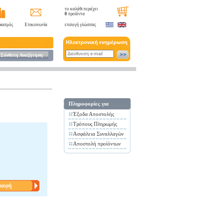
το καλάθι περιέχει
0
προϊόντα
ιασμός
Επικοινωνία
επιλογή γλώσσας
Σύνθετη Αναζήτηση
Πληροφορίες για
Έξοδα Αποστολής
Τρόπους Πληρωμής
Ασφάλεια Συναλλαγών
Αποστολή προίόντων
ραφή