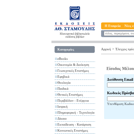
Η Εταιρεία
Νέες ε
Ηλεκτρονικό βιβλιοπωλείο
εκδόσεις βιβλίων
>
Αρχική
Έλεγχος πρό
Κατηγορίες
eBooks
Οικονομία & Διοίκηση
Είσοδος Μέλου
Γεωτεχνικές Επιστήμες
Εφηβικά
Διεύθυνση Email
Θεολογία
Παιδικά
Κωδικός Πρόσβα
Θετικές Επιστήμες
Περιβάλλον - Ενέργεια
Υπενθύμιση Κωδικ
Ιατρική
Πληροφορική - Τεχνολογία
Δίκαιο
Εκπαίδευση - Κατάρτιση
Κοινωνικές Επιστήμες