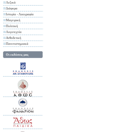
Λεξικά
Διάφορα
Ιστορία - Λαογραφία
Μαγειρική
Πολιτική
Λογοτεχνία
Ανθοδετική
Πανεπιστημιακά
Οι εκδόσεις μας