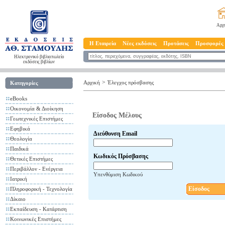
Αρχ
Η Εταιρεία
Νέες εκδόσεις
Προτάσεις
Προσφορές
Ηλεκτρονικό βιβλιοπωλείο
εκδόσεις βιβλίων
>
Αρχική
Έλεγχος πρόσβασης
Κατηγορίες
eBooks
Οικονομία & Διοίκηση
Είσοδος Μέλους
Γεωτεχνικές Επιστήμες
Εφηβικά
Διεύθυνση Email
Θεολογία
Παιδικά
Κωδικός Πρόσβασης
Θετικές Επιστήμες
Περιβάλλον - Ενέργεια
Υπενθύμιση Κωδικού
Ιατρική
Είσοδος
Πληροφορική - Τεχνολογία
Δίκαιο
Εκπαίδευση - Κατάρτιση
Κοινωνικές Επιστήμες