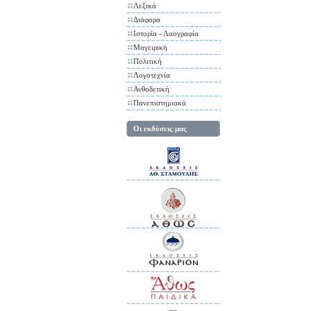
Λεξικά
Διάφορα
Ιστορία - Λαογραφία
Μαγειρική
Πολιτική
Λογοτεχνία
Ανθοδετική
Πανεπιστημιακά
Οι εκδόσεις μας