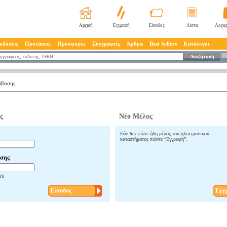
Αρχική
Εγγραφή
Είσοδος
Λίστα
Λογαρ
κδόσεις
Προτάσεις
Προσφορές
Συγγραφείς
Άρθρα
Best Sellers
Κατάλογοι
Αναζήτηση
σβασης
ς
Νέο Μέλος
Εάν δεν είστε ήδη μέλος του ηλεκτρονικού
καταστήματος πιέστε “Εγγραφή”.
σης
ού
Είσοδος
Εγγ