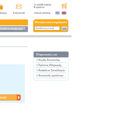
το καλάθι περιέχει
0
προϊόντα
ιασμός
Επικοινωνία
επιλογή γλώσσας
Σύνθετη Αναζήτηση
Πληροφορίες για
Έξοδα Αποστολής
Τρόπους Πληρωμής
Ασφάλεια Συναλλαγών
Αποστολή προίόντων
ραφή