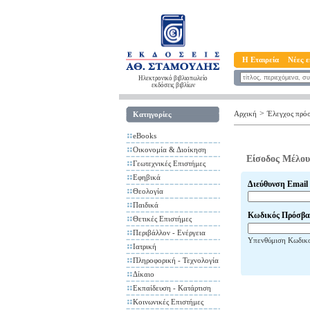
Η Εταιρεία
Νέες ε
Ηλεκτρονικό βιβλιοπωλείο
εκδόσεις βιβλίων
>
Αρχική
Έλεγχος πρό
Κατηγορίες
eBooks
Οικονομία & Διοίκηση
Είσοδος Μέλου
Γεωτεχνικές Επιστήμες
Εφηβικά
Διεύθυνση Email
Θεολογία
Παιδικά
Κωδικός Πρόσβα
Θετικές Επιστήμες
Περιβάλλον - Ενέργεια
Υπενθύμιση Κωδικ
Ιατρική
Πληροφορική - Τεχνολογία
Δίκαιο
Εκπαίδευση - Κατάρτιση
Κοινωνικές Επιστήμες