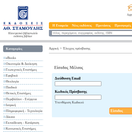
Αρχ
Η Εταιρεία
Νέες εκδόσεις
Προτάσεις
Προσφορές
Ηλεκτρονικό βιβλιοπωλείο
εκδόσεις βιβλίων
>
Αρχική
Έλεγχος πρόσβασης
Κατηγορίες
eBooks
Οικονομία & Διοίκηση
Είσοδος Μέλους
Γεωτεχνικές Επιστήμες
Εφηβικά
Διεύθυνση Email
Θεολογία
Παιδικά
Κωδικός Πρόσβασης
Θετικές Επιστήμες
Περιβάλλον - Ενέργεια
Υπενθύμιση Κωδικού
Ιατρική
Είσοδος
Πληροφορική - Τεχνολογία
Δίκαιο
Εκπαίδευση - Κατάρτιση
Κοινωνικές Επιστήμες