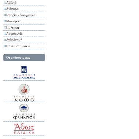
Λεξικά
Διάφορα
Ιστορία - Λαογραφία
Μαγειρική
Πολιτική
Λογοτεχνία
Ανθοδετική
Πανεπιστημιακά
Οι εκδόσεις μας