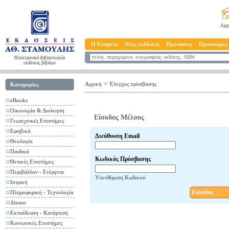
Αρχ
Η Εταιρεία
Νέες εκδόσεις
Προτάσεις
Προσφορές
Ηλεκτρονικό βιβλιοπωλείο
εκδόσεις βιβλίων
>
Αρχική
Έλεγχος πρόσβασης
Κατηγορίες
eBooks
Οικονομία & Διοίκηση
Είσοδος Μέλους
Γεωτεχνικές Επιστήμες
Εφηβικά
Διεύθυνση Email
Θεολογία
Παιδικά
Κωδικός Πρόσβασης
Θετικές Επιστήμες
Περιβάλλον - Ενέργεια
Υπενθύμιση Κωδικού
Ιατρική
Είσοδος
Πληροφορική - Τεχνολογία
Δίκαιο
Εκπαίδευση - Κατάρτιση
Κοινωνικές Επιστήμες