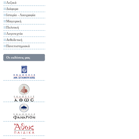
Λεξικά
Διάφορα
Ιστορία - Λαογραφία
Μαγειρική
Πολιτική
Λογοτεχνία
Ανθοδετική
Πανεπιστημιακά
Οι εκδόσεις μας