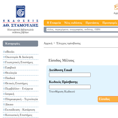
Αρχ
Η Εταιρεία
Νέες εκδόσεις
Προτάσεις
Προσφορές
Ηλεκτρονικό βιβλιοπωλείο
εκδόσεις βιβλίων
>
Αρχική
Έλεγχος πρόσβασης
Κατηγορίες
eBooks
Οικονομία & Διοίκηση
Είσοδος Μέλους
Γεωτεχνικές Επιστήμες
Εφηβικά
Διεύθυνση Email
Θεολογία
Παιδικά
Κωδικός Πρόσβασης
Θετικές Επιστήμες
Περιβάλλον - Ενέργεια
Υπενθύμιση Κωδικού
Ιατρική
Είσοδος
Πληροφορική - Τεχνολογία
Δίκαιο
Εκπαίδευση - Κατάρτιση
Κοινωνικές Επιστήμες