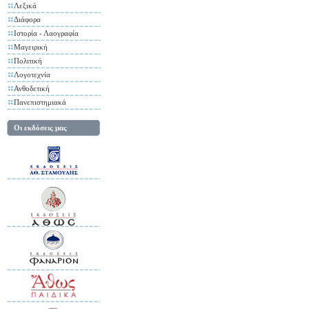
Λεξικά
Διάφορα
Ιστορία - Λαογραφία
Μαγειρική
Πολιτική
Λογοτεχνία
Ανθοδετική
Πανεπιστημιακά
Οι εκδόσεις μας