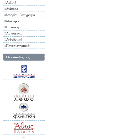
Λεξικά
Διάφορα
Ιστορία - Λαογραφία
Μαγειρική
Πολιτική
Λογοτεχνία
Ανθοδετική
Πανεπιστημιακά
Οι εκδόσεις μας