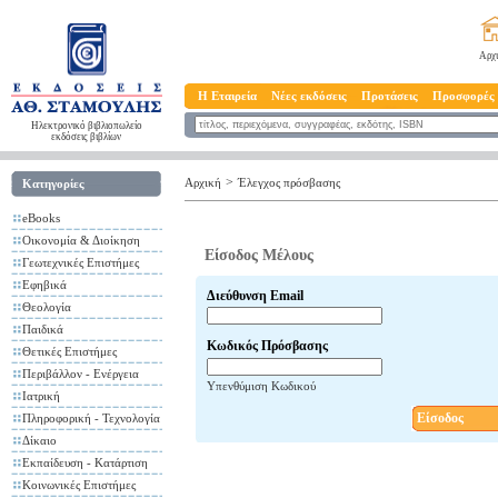
Αρχ
Η Εταιρεία
Νέες εκδόσεις
Προτάσεις
Προσφορές
Ηλεκτρονικό βιβλιοπωλείο
εκδόσεις βιβλίων
>
Αρχική
Έλεγχος πρόσβασης
Κατηγορίες
eBooks
Οικονομία & Διοίκηση
Είσοδος Μέλους
Γεωτεχνικές Επιστήμες
Εφηβικά
Διεύθυνση Email
Θεολογία
Παιδικά
Κωδικός Πρόσβασης
Θετικές Επιστήμες
Περιβάλλον - Ενέργεια
Υπενθύμιση Κωδικού
Ιατρική
Είσοδος
Πληροφορική - Τεχνολογία
Δίκαιο
Εκπαίδευση - Κατάρτιση
Κοινωνικές Επιστήμες