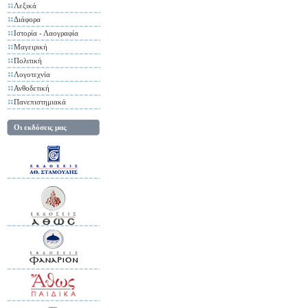
Λεξικά
Διάφορα
Ιστορία - Λαογραφία
Μαγειρική
Πολιτική
Λογοτεχνία
Ανθοδετική
Πανεπιστημιακά
Οι εκδόσεις μας