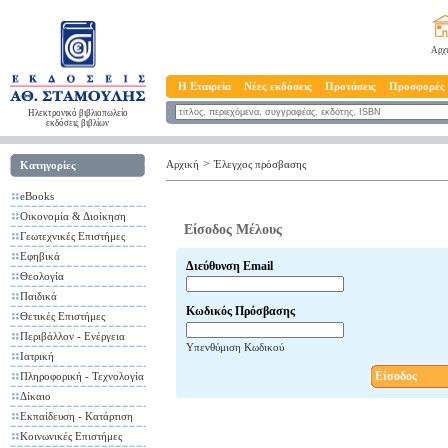
Αρχ
Η Εταιρεία
Νέες εκδόσεις
Προτάσεις
Προσφορές
Ηλεκτρονικό βιβλιοπωλείο
εκδόσεις βιβλίων
>
Αρχική
Έλεγχος πρόσβασης
Κατηγορίες
eBooks
Οικονομία & Διοίκηση
Είσοδος Μέλους
Γεωτεχνικές Επιστήμες
Εφηβικά
Διεύθυνση Email
Θεολογία
Παιδικά
Κωδικός Πρόσβασης
Θετικές Επιστήμες
Περιβάλλον - Ενέργεια
Υπενθύμιση Κωδικού
Ιατρική
Είσοδος
Πληροφορική - Τεχνολογία
Δίκαιο
Εκπαίδευση - Κατάρτιση
Κοινωνικές Επιστήμες