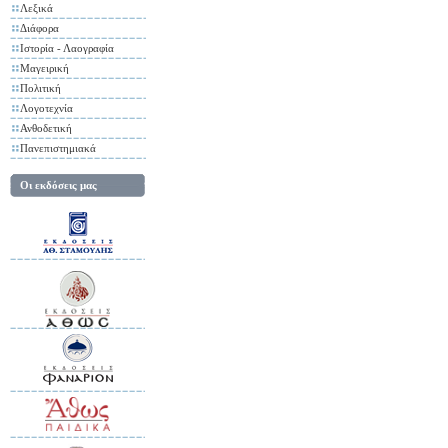
Λεξικά
Διάφορα
Ιστορία - Λαογραφία
Μαγειρική
Πολιτική
Λογοτεχνία
Ανθοδετική
Πανεπιστημιακά
Οι εκδόσεις μας