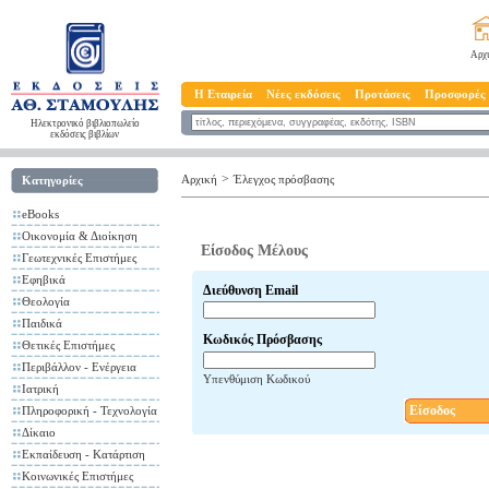
Αρχ
Η Εταιρεία
Νέες εκδόσεις
Προτάσεις
Προσφορές
Ηλεκτρονικό βιβλιοπωλείο
εκδόσεις βιβλίων
>
Αρχική
Έλεγχος πρόσβασης
Κατηγορίες
eBooks
Οικονομία & Διοίκηση
Είσοδος Μέλους
Γεωτεχνικές Επιστήμες
Εφηβικά
Διεύθυνση Email
Θεολογία
Παιδικά
Κωδικός Πρόσβασης
Θετικές Επιστήμες
Περιβάλλον - Ενέργεια
Υπενθύμιση Κωδικού
Ιατρική
Είσοδος
Πληροφορική - Τεχνολογία
Δίκαιο
Εκπαίδευση - Κατάρτιση
Κοινωνικές Επιστήμες