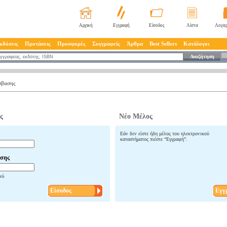
Αρχική
Εγγραφή
Είσοδος
Λίστα
Λογαρ
κδόσεις
Προτάσεις
Προσφορές
Συγγραφείς
Άρθρα
Best Sellers
Κατάλογοι
Αναζήτηση
σβασης
ς
Νέο Μέλος
Εάν δεν είστε ήδη μέλος του ηλεκτρονικού
καταστήματος πιέστε “Εγγραφή”.
σης
ού
Είσοδος
Εγγ