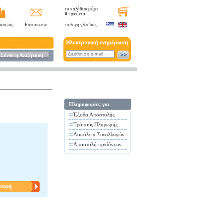
το καλάθι περιέχει
0
προϊόντα
ιασμός
Επικοινωνία
επιλογή γλώσσας
Σύνθετη Αναζήτηση
Πληροφορίες για
Έξοδα Αποστολής
Τρόπους Πληρωμής
Ασφάλεια Συναλλαγών
Αποστολή προίόντων
ραφή