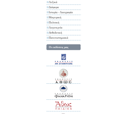
Λεξικά
Διάφορα
Ιστορία - Λαογραφία
Μαγειρική
Πολιτική
Λογοτεχνία
Ανθοδετική
Πανεπιστημιακά
Οι εκδόσεις μας