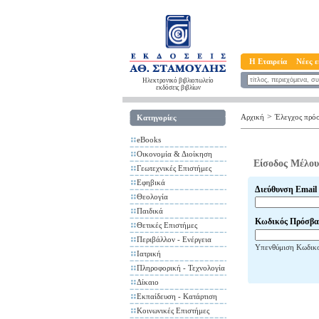
Η Εταιρεία
Νέες ε
Ηλεκτρονικό βιβλιοπωλείο
εκδόσεις βιβλίων
>
Αρχική
Έλεγχος πρό
Κατηγορίες
eBooks
Οικονομία & Διοίκηση
Είσοδος Μέλου
Γεωτεχνικές Επιστήμες
Εφηβικά
Διεύθυνση Email
Θεολογία
Παιδικά
Κωδικός Πρόσβα
Θετικές Επιστήμες
Περιβάλλον - Ενέργεια
Υπενθύμιση Κωδικ
Ιατρική
Πληροφορική - Τεχνολογία
Δίκαιο
Εκπαίδευση - Κατάρτιση
Κοινωνικές Επιστήμες