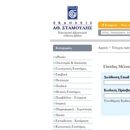
Η Εταιρεία
Νέες ε
Ηλεκτρονικό βιβλιοπωλείο
εκδόσεις βιβλίων
>
Αρχική
Έλεγχος πρό
Κατηγορίες
eBooks
Οικονομία & Διοίκηση
Είσοδος Μέλου
Γεωτεχνικές Επιστήμες
Εφηβικά
Διεύθυνση Email
Θεολογία
Παιδικά
Κωδικός Πρόσβα
Θετικές Επιστήμες
Περιβάλλον - Ενέργεια
Υπενθύμιση Κωδικ
Ιατρική
Πληροφορική - Τεχνολογία
Δίκαιο
Εκπαίδευση - Κατάρτιση
Κοινωνικές Επιστήμες