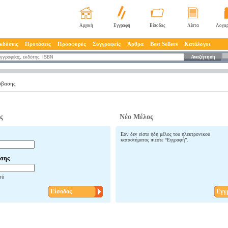
Αρχική
Εγγραφή
Είσοδος
Λίστα
Λογαρ
κδόσεις
Προτάσεις
Προσφορές
Συγγραφείς
Άρθρα
Best Sellers
Κατάλογοι
Αναζήτηση
σβασης
ς
Νέο Μέλος
Εάν δεν είστε ήδη μέλος του ηλεκτρονικού
καταστήματος πιέστε “Εγγραφή”.
σης
ού
Είσοδος
Εγγ