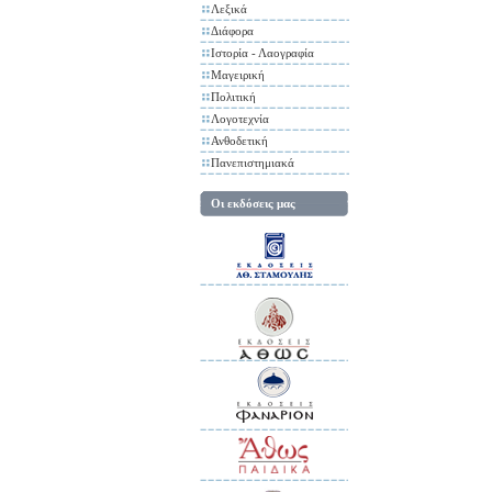
Λεξικά
Διάφορα
Ιστορία - Λαογραφία
Μαγειρική
Πολιτική
Λογοτεχνία
Ανθοδετική
Πανεπιστημιακά
Οι εκδόσεις μας