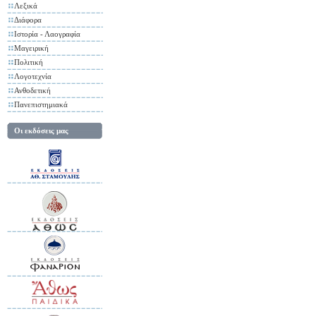
Λεξικά
Διάφορα
Ιστορία - Λαογραφία
Μαγειρική
Πολιτική
Λογοτεχνία
Ανθοδετική
Πανεπιστημιακά
Οι εκδόσεις μας