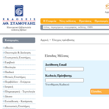
Αρχ
Η Εταιρεία
Νέες εκδόσεις
Προτάσεις
Προσφορές
Ηλεκτρονικό βιβλιοπωλείο
εκδόσεις βιβλίων
>
Αρχική
Έλεγχος πρόσβασης
Κατηγορίες
eBooks
Οικονομία & Διοίκηση
Είσοδος Μέλους
Γεωτεχνικές Επιστήμες
Εφηβικά
Διεύθυνση Email
Θεολογία
Παιδικά
Κωδικός Πρόσβασης
Θετικές Επιστήμες
Περιβάλλον - Ενέργεια
Υπενθύμιση Κωδικού
Ιατρική
Είσοδος
Πληροφορική - Τεχνολογία
Δίκαιο
Εκπαίδευση - Κατάρτιση
Κοινωνικές Επιστήμες