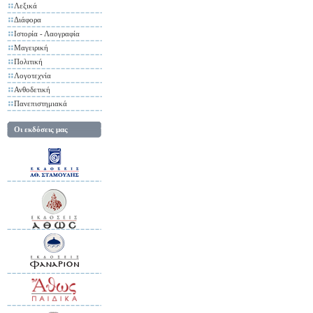
Λεξικά
Διάφορα
Ιστορία - Λαογραφία
Μαγειρική
Πολιτική
Λογοτεχνία
Ανθοδετική
Πανεπιστημιακά
Οι εκδόσεις μας