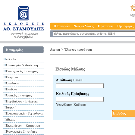
Αρχ
Η Εταιρεία
Νέες εκδόσεις
Προτάσεις
Προσφορές
Ηλεκτρονικό βιβλιοπωλείο
εκδόσεις βιβλίων
>
Αρχική
Έλεγχος πρόσβασης
Κατηγορίες
eBooks
Οικονομία & Διοίκηση
Είσοδος Μέλους
Γεωτεχνικές Επιστήμες
Εφηβικά
Διεύθυνση Email
Θεολογία
Παιδικά
Κωδικός Πρόσβασης
Θετικές Επιστήμες
Περιβάλλον - Ενέργεια
Υπενθύμιση Κωδικού
Ιατρική
Είσοδος
Πληροφορική - Τεχνολογία
Δίκαιο
Εκπαίδευση - Κατάρτιση
Κοινωνικές Επιστήμες