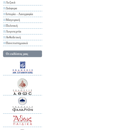
Λεξικά
Διάφορα
Ιστορία - Λαογραφία
Μαγειρική
Πολιτική
Λογοτεχνία
Ανθοδετική
Πανεπιστημιακά
Οι εκδόσεις μας