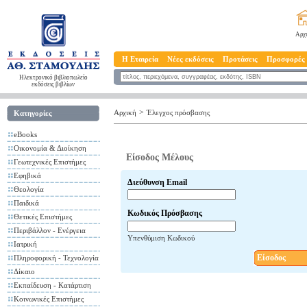
Αρχ
Η Εταιρεία
Νέες εκδόσεις
Προτάσεις
Προσφορές
Ηλεκτρονικό βιβλιοπωλείο
εκδόσεις βιβλίων
>
Αρχική
Έλεγχος πρόσβασης
Κατηγορίες
eBooks
Οικονομία & Διοίκηση
Είσοδος Μέλους
Γεωτεχνικές Επιστήμες
Εφηβικά
Διεύθυνση Email
Θεολογία
Παιδικά
Κωδικός Πρόσβασης
Θετικές Επιστήμες
Περιβάλλον - Ενέργεια
Υπενθύμιση Κωδικού
Ιατρική
Είσοδος
Πληροφορική - Τεχνολογία
Δίκαιο
Εκπαίδευση - Κατάρτιση
Κοινωνικές Επιστήμες