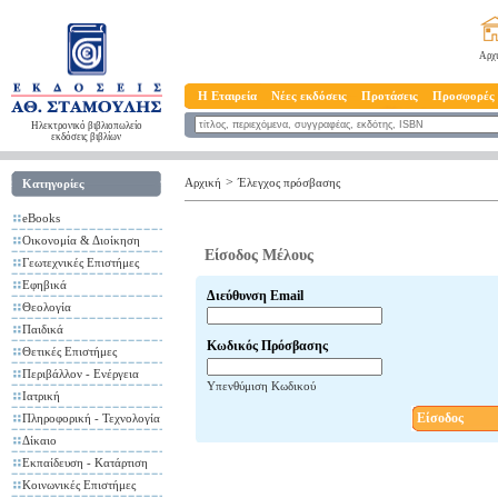
Αρχ
Η Εταιρεία
Νέες εκδόσεις
Προτάσεις
Προσφορές
Ηλεκτρονικό βιβλιοπωλείο
εκδόσεις βιβλίων
>
Αρχική
Έλεγχος πρόσβασης
Κατηγορίες
eBooks
Οικονομία & Διοίκηση
Είσοδος Μέλους
Γεωτεχνικές Επιστήμες
Εφηβικά
Διεύθυνση Email
Θεολογία
Παιδικά
Κωδικός Πρόσβασης
Θετικές Επιστήμες
Περιβάλλον - Ενέργεια
Υπενθύμιση Κωδικού
Ιατρική
Είσοδος
Πληροφορική - Τεχνολογία
Δίκαιο
Εκπαίδευση - Κατάρτιση
Κοινωνικές Επιστήμες