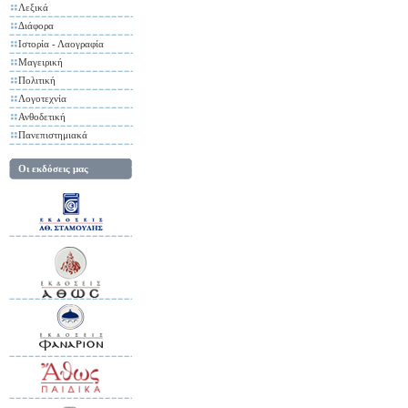
Λεξικά
Διάφορα
Ιστορία - Λαογραφία
Μαγειρική
Πολιτική
Λογοτεχνία
Ανθοδετική
Πανεπιστημιακά
Οι εκδόσεις μας