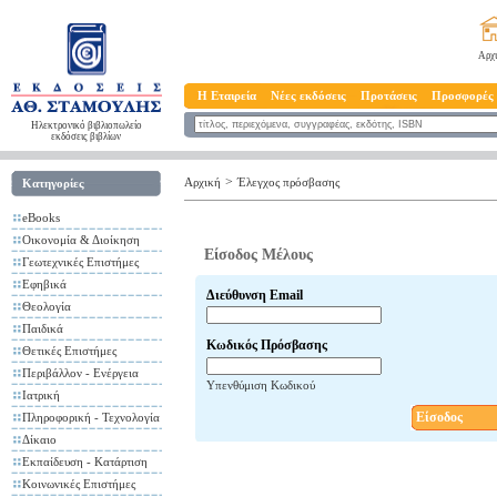
Αρχ
Η Εταιρεία
Νέες εκδόσεις
Προτάσεις
Προσφορές
Ηλεκτρονικό βιβλιοπωλείο
εκδόσεις βιβλίων
>
Αρχική
Έλεγχος πρόσβασης
Κατηγορίες
eBooks
Οικονομία & Διοίκηση
Είσοδος Μέλους
Γεωτεχνικές Επιστήμες
Εφηβικά
Διεύθυνση Email
Θεολογία
Παιδικά
Κωδικός Πρόσβασης
Θετικές Επιστήμες
Περιβάλλον - Ενέργεια
Υπενθύμιση Κωδικού
Ιατρική
Είσοδος
Πληροφορική - Τεχνολογία
Δίκαιο
Εκπαίδευση - Κατάρτιση
Κοινωνικές Επιστήμες