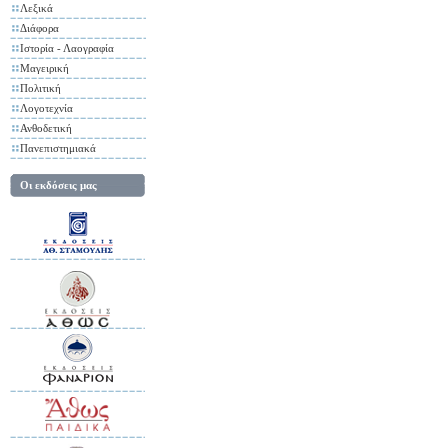
Λεξικά
Διάφορα
Ιστορία - Λαογραφία
Μαγειρική
Πολιτική
Λογοτεχνία
Ανθοδετική
Πανεπιστημιακά
Οι εκδόσεις μας