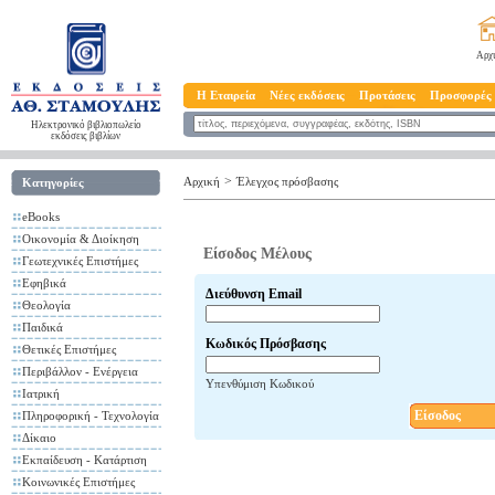
Αρχ
Η Εταιρεία
Νέες εκδόσεις
Προτάσεις
Προσφορές
Ηλεκτρονικό βιβλιοπωλείο
εκδόσεις βιβλίων
>
Αρχική
Έλεγχος πρόσβασης
Κατηγορίες
eBooks
Οικονομία & Διοίκηση
Είσοδος Μέλους
Γεωτεχνικές Επιστήμες
Εφηβικά
Διεύθυνση Email
Θεολογία
Παιδικά
Κωδικός Πρόσβασης
Θετικές Επιστήμες
Περιβάλλον - Ενέργεια
Υπενθύμιση Κωδικού
Ιατρική
Είσοδος
Πληροφορική - Τεχνολογία
Δίκαιο
Εκπαίδευση - Κατάρτιση
Κοινωνικές Επιστήμες