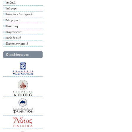
Λεξικά
Διάφορα
Ιστορία - Λαογραφία
Μαγειρική
Πολιτική
Λογοτεχνία
Ανθοδετική
Πανεπιστημιακά
Οι εκδόσεις μας