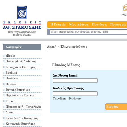
Αρχ
Η Εταιρεία
Νέες εκδόσεις
Προτάσεις
Προσφορές
Ηλεκτρονικό βιβλιοπωλείο
εκδόσεις βιβλίων
>
Αρχική
Έλεγχος πρόσβασης
Κατηγορίες
eBooks
Οικονομία & Διοίκηση
Είσοδος Μέλους
Γεωτεχνικές Επιστήμες
Εφηβικά
Διεύθυνση Email
Θεολογία
Παιδικά
Κωδικός Πρόσβασης
Θετικές Επιστήμες
Περιβάλλον - Ενέργεια
Υπενθύμιση Κωδικού
Ιατρική
Είσοδος
Πληροφορική - Τεχνολογία
Δίκαιο
Εκπαίδευση - Κατάρτιση
Κοινωνικές Επιστήμες