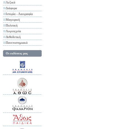
Λεξικά
Διάφορα
Ιστορία - Λαογραφία
Μαγειρική
Πολιτική
Λογοτεχνία
Ανθοδετική
Πανεπιστημιακά
Οι εκδόσεις μας