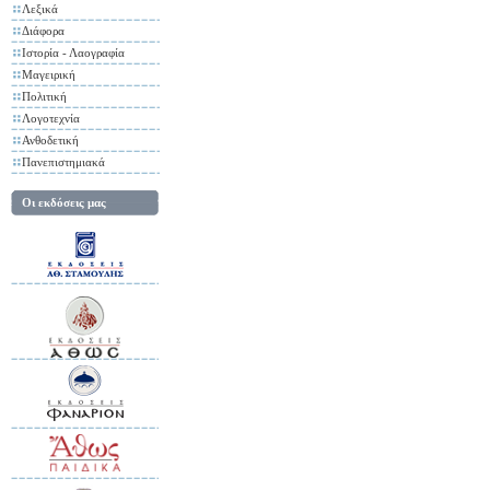
Λεξικά
Διάφορα
Ιστορία - Λαογραφία
Μαγειρική
Πολιτική
Λογοτεχνία
Ανθοδετική
Πανεπιστημιακά
Οι εκδόσεις μας