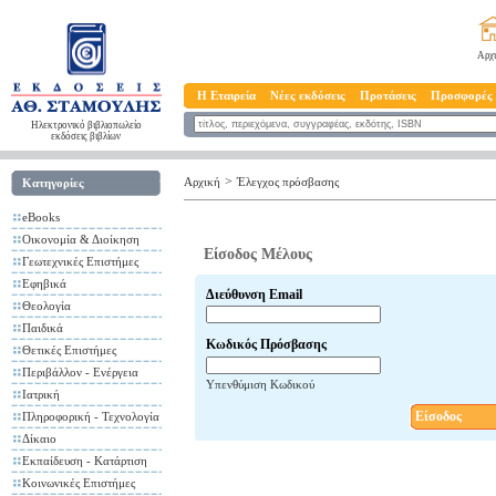
Αρχ
Η Εταιρεία
Νέες εκδόσεις
Προτάσεις
Προσφορές
Ηλεκτρονικό βιβλιοπωλείο
εκδόσεις βιβλίων
>
Αρχική
Έλεγχος πρόσβασης
Κατηγορίες
eBooks
Οικονομία & Διοίκηση
Είσοδος Μέλους
Γεωτεχνικές Επιστήμες
Εφηβικά
Διεύθυνση Email
Θεολογία
Παιδικά
Κωδικός Πρόσβασης
Θετικές Επιστήμες
Περιβάλλον - Ενέργεια
Υπενθύμιση Κωδικού
Ιατρική
Είσοδος
Πληροφορική - Τεχνολογία
Δίκαιο
Εκπαίδευση - Κατάρτιση
Κοινωνικές Επιστήμες