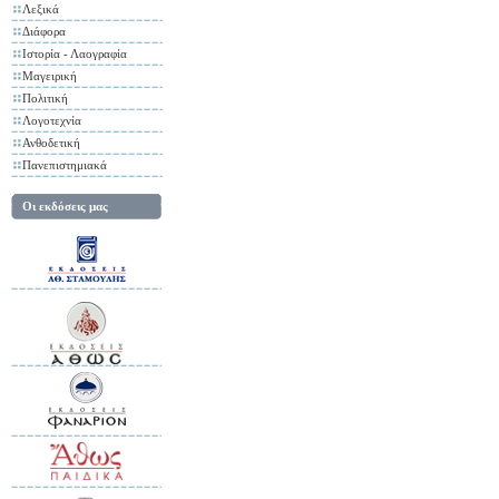
Λεξικά
Διάφορα
Ιστορία - Λαογραφία
Μαγειρική
Πολιτική
Λογοτεχνία
Ανθοδετική
Πανεπιστημιακά
Οι εκδόσεις μας