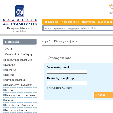
Αρχ
Η Εταιρεία
Νέες εκδόσεις
Προτάσεις
Προσφορές
Ηλεκτρονικό βιβλιοπωλείο
εκδόσεις βιβλίων
>
Αρχική
Έλεγχος πρόσβασης
Κατηγορίες
eBooks
Οικονομία & Διοίκηση
Είσοδος Μέλους
Γεωτεχνικές Επιστήμες
Εφηβικά
Διεύθυνση Email
Θεολογία
Παιδικά
Κωδικός Πρόσβασης
Θετικές Επιστήμες
Περιβάλλον - Ενέργεια
Υπενθύμιση Κωδικού
Ιατρική
Είσοδος
Πληροφορική - Τεχνολογία
Δίκαιο
Εκπαίδευση - Κατάρτιση
Κοινωνικές Επιστήμες