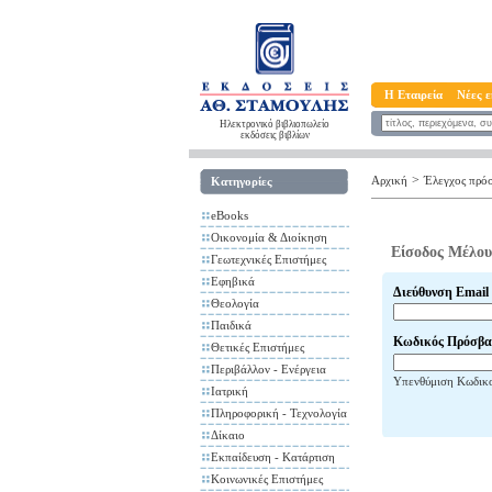
Η Εταιρεία
Νέες ε
Ηλεκτρονικό βιβλιοπωλείο
εκδόσεις βιβλίων
>
Αρχική
Έλεγχος πρό
Κατηγορίες
eBooks
Οικονομία & Διοίκηση
Είσοδος Μέλου
Γεωτεχνικές Επιστήμες
Εφηβικά
Διεύθυνση Email
Θεολογία
Παιδικά
Κωδικός Πρόσβα
Θετικές Επιστήμες
Περιβάλλον - Ενέργεια
Υπενθύμιση Κωδικ
Ιατρική
Πληροφορική - Τεχνολογία
Δίκαιο
Εκπαίδευση - Κατάρτιση
Κοινωνικές Επιστήμες