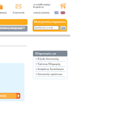
το καλάθι περιέχει
0
προϊόντα
ιασμός
Επικοινωνία
επιλογή γλώσσας
Σύνθετη Αναζήτηση
Πληροφορίες για
Έξοδα Αποστολής
Τρόπους Πληρωμής
Ασφάλεια Συναλλαγών
Αποστολή προίόντων
ραφή