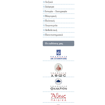
Λεξικά
Διάφορα
Ιστορία - Λαογραφία
Μαγειρική
Πολιτική
Λογοτεχνία
Ανθοδετική
Πανεπιστημιακά
Οι εκδόσεις μας