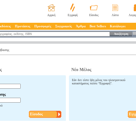
Αρχική
Εγγραφή
Είσοδος
Λίστα
Λογαρ
κδόσεις
Προτάσεις
Προσφορές
Συγγραφείς
Άρθρα
Best Sellers
Κατάλογοι
Αναζήτηση
σβασης
ς
Νέο Μέλος
Εάν δεν είστε ήδη μέλος του ηλεκτρονικού
καταστήματος πιέστε “Εγγραφή”.
σης
ού
Είσοδος
Εγγ