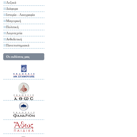
Λεξικά
Διάφορα
Ιστορία - Λαογραφία
Μαγειρική
Πολιτική
Λογοτεχνία
Ανθοδετική
Πανεπιστημιακά
Οι εκδόσεις μας