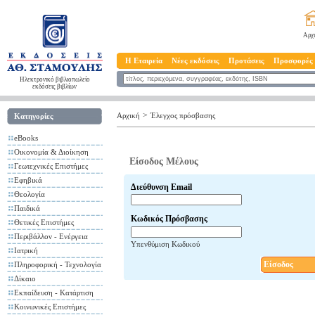
Αρχ
Η Εταιρεία
Νέες εκδόσεις
Προτάσεις
Προσφορές
Ηλεκτρονικό βιβλιοπωλείο
εκδόσεις βιβλίων
>
Αρχική
Έλεγχος πρόσβασης
Κατηγορίες
eBooks
Οικονομία & Διοίκηση
Είσοδος Μέλους
Γεωτεχνικές Επιστήμες
Εφηβικά
Διεύθυνση Email
Θεολογία
Παιδικά
Κωδικός Πρόσβασης
Θετικές Επιστήμες
Περιβάλλον - Ενέργεια
Υπενθύμιση Κωδικού
Ιατρική
Είσοδος
Πληροφορική - Τεχνολογία
Δίκαιο
Εκπαίδευση - Κατάρτιση
Κοινωνικές Επιστήμες