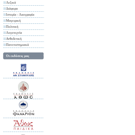
Λεξικά
Διάφορα
Ιστορία - Λαογραφία
Μαγειρική
Πολιτική
Λογοτεχνία
Ανθοδετική
Πανεπιστημιακά
Οι εκδόσεις μας