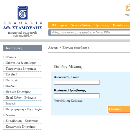
Αρχ
Η Εταιρεία
Νέες εκδόσεις
Προτάσεις
Προσφορές
Ηλεκτρονικό βιβλιοπωλείο
εκδόσεις βιβλίων
>
Αρχική
Έλεγχος πρόσβασης
Κατηγορίες
eBooks
Οικονομία & Διοίκηση
Είσοδος Μέλους
Γεωτεχνικές Επιστήμες
Εφηβικά
Διεύθυνση Email
Θεολογία
Παιδικά
Κωδικός Πρόσβασης
Θετικές Επιστήμες
Περιβάλλον - Ενέργεια
Υπενθύμιση Κωδικού
Ιατρική
Είσοδος
Πληροφορική - Τεχνολογία
Δίκαιο
Εκπαίδευση - Κατάρτιση
Κοινωνικές Επιστήμες