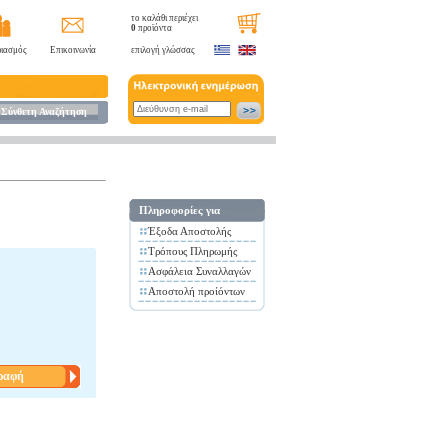
το καλάθι περιέχει
0
προϊόντα
ιασμός
Επικοινωνία
επιλογή γλώσσας
Σύνθετη Αναζήτηση
Πληροφορίες για
Έξοδα Αποστολής
Τρόπους Πληρωμής
Ασφάλεια Συναλλαγών
Αποστολή προίόντων
ραφή