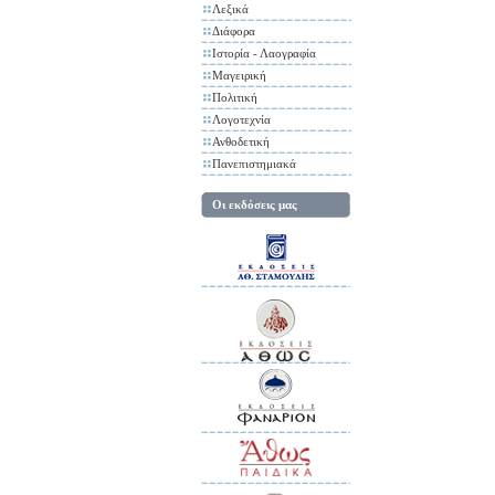
Λεξικά
Διάφορα
Ιστορία - Λαογραφία
Μαγειρική
Πολιτική
Λογοτεχνία
Ανθοδετική
Πανεπιστημιακά
Οι εκδόσεις μας