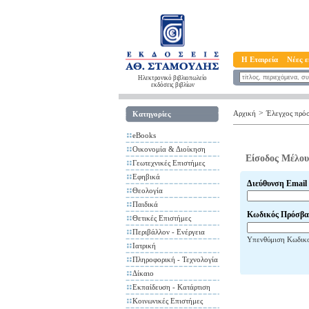
Η Εταιρεία
Νέες ε
Ηλεκτρονικό βιβλιοπωλείο
εκδόσεις βιβλίων
>
Αρχική
Έλεγχος πρό
Κατηγορίες
eBooks
Οικονομία & Διοίκηση
Είσοδος Μέλου
Γεωτεχνικές Επιστήμες
Εφηβικά
Διεύθυνση Email
Θεολογία
Παιδικά
Κωδικός Πρόσβα
Θετικές Επιστήμες
Περιβάλλον - Ενέργεια
Υπενθύμιση Κωδικ
Ιατρική
Πληροφορική - Τεχνολογία
Δίκαιο
Εκπαίδευση - Κατάρτιση
Κοινωνικές Επιστήμες