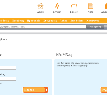
Αρχική
Εγγραφή
Είσοδος
Λίστα
Λογαρ
κδόσεις
Προτάσεις
Προσφορές
Συγγραφείς
Άρθρα
Best Sellers
Κατάλογοι
Αναζήτηση
σβασης
ς
Νέο Μέλος
Εάν δεν είστε ήδη μέλος του ηλεκτρονικού
καταστήματος πιέστε “Εγγραφή”.
σης
ού
Είσοδος
Εγγ