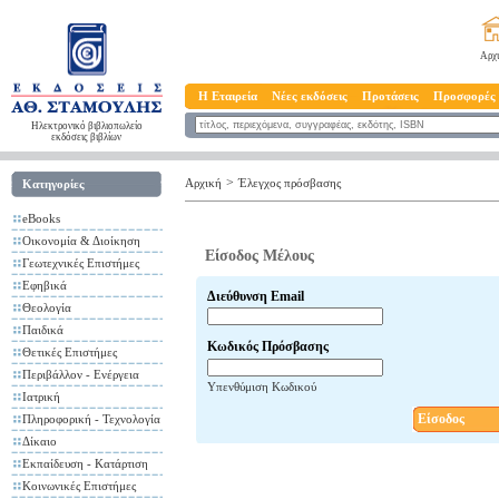
Αρχ
Η Εταιρεία
Νέες εκδόσεις
Προτάσεις
Προσφορές
Ηλεκτρονικό βιβλιοπωλείο
εκδόσεις βιβλίων
>
Αρχική
Έλεγχος πρόσβασης
Κατηγορίες
eBooks
Οικονομία & Διοίκηση
Είσοδος Μέλους
Γεωτεχνικές Επιστήμες
Εφηβικά
Διεύθυνση Email
Θεολογία
Παιδικά
Κωδικός Πρόσβασης
Θετικές Επιστήμες
Περιβάλλον - Ενέργεια
Υπενθύμιση Κωδικού
Ιατρική
Είσοδος
Πληροφορική - Τεχνολογία
Δίκαιο
Εκπαίδευση - Κατάρτιση
Κοινωνικές Επιστήμες