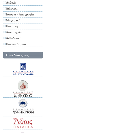
Λεξικά
Διάφορα
Ιστορία - Λαογραφία
Μαγειρική
Πολιτική
Λογοτεχνία
Ανθοδετική
Πανεπιστημιακά
Οι εκδόσεις μας