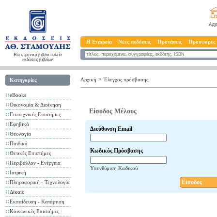
Αρχ
Η Εταιρεία
Νέες εκδόσεις
Προτάσεις
Προσφορές
Ηλεκτρονικό βιβλιοπωλείο
εκδόσεις βιβλίων
>
Αρχική
Έλεγχος πρόσβασης
Κατηγορίες
eBooks
Οικονομία & Διοίκηση
Είσοδος Μέλους
Γεωτεχνικές Επιστήμες
Εφηβικά
Διεύθυνση Email
Θεολογία
Παιδικά
Κωδικός Πρόσβασης
Θετικές Επιστήμες
Περιβάλλον - Ενέργεια
Υπενθύμιση Κωδικού
Ιατρική
Είσοδος
Πληροφορική - Τεχνολογία
Δίκαιο
Εκπαίδευση - Κατάρτιση
Κοινωνικές Επιστήμες