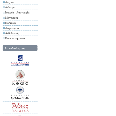
Λεξικά
Διάφορα
Ιστορία - Λαογραφία
Μαγειρική
Πολιτική
Λογοτεχνία
Ανθοδετική
Πανεπιστημιακά
Οι εκδόσεις μας