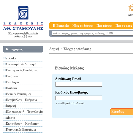
Αρχ
Η Εταιρεία
Νέες εκδόσεις
Προτάσεις
Προσφορές
Ηλεκτρονικό βιβλιοπωλείο
εκδόσεις βιβλίων
>
Αρχική
Έλεγχος πρόσβασης
Κατηγορίες
eBooks
Οικονομία & Διοίκηση
Είσοδος Μέλους
Γεωτεχνικές Επιστήμες
Εφηβικά
Διεύθυνση Email
Θεολογία
Παιδικά
Κωδικός Πρόσβασης
Θετικές Επιστήμες
Περιβάλλον - Ενέργεια
Υπενθύμιση Κωδικού
Ιατρική
Είσοδος
Πληροφορική - Τεχνολογία
Δίκαιο
Εκπαίδευση - Κατάρτιση
Κοινωνικές Επιστήμες