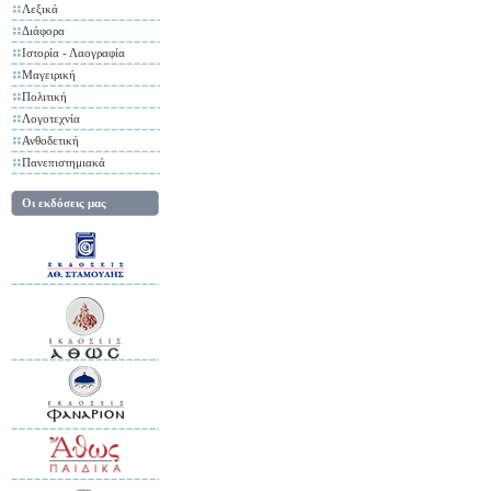
Λεξικά
Διάφορα
Ιστορία - Λαογραφία
Μαγειρική
Πολιτική
Λογοτεχνία
Ανθοδετική
Πανεπιστημιακά
Οι εκδόσεις μας